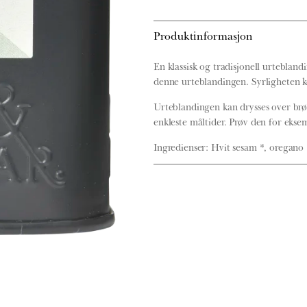
´atar
Øko,
Mill
Produktinformasjon
&
Mortar
En klassisk og tradisjonell urteblan
antall
denne urteblandingen. Syrligheten k
Urteblandingen kan drysses over brød, 
enkleste måltider. Prøv den for ekse
Ingredienser: Hvit sesam *, oregano 