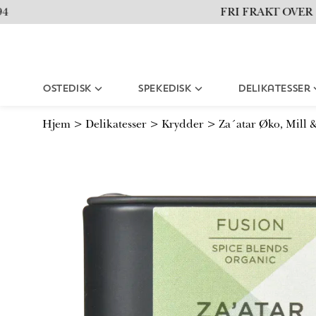
i
FRI FRAKT OVER 150
l
i
n
n
h
Ostedisk
Spekedisk
Delikatesser
o
l
d
Hjem
>
Delikatesser
>
Krydder
>
Za´atar Øko, Mill 