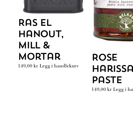
Ras El
Hanout,
Mill &
Mortar
Rose
149,00
kr
Legg i handlekurv
Hariss
Paste
149,00
kr
Legg i h