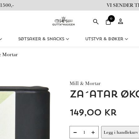
0,-
VI SENDER TIL
0
Søtsaker & Snacks
Utstyr & Bøker
& Mortar
Mill & Mortar
Za´atar Øko
149,00
kr
-
+
Legg i handlekurv
Za