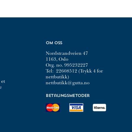
Om oss
Nordstrandveien 47
1163, Oslo
Org. no. 995232227
Tel:
22608512 (Trykk 4 for
nettbutikk)
 et
nettbutikk@gutta.no
e
Betalingsmetoder