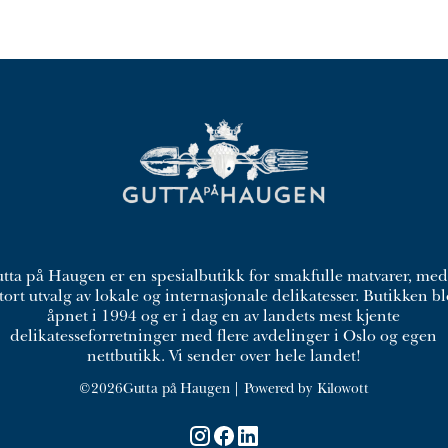
tta på Haugen er en spesialbutikk for smakfulle matvarer, med
stort utvalg av lokale og internasjonale delikatesser. Butikken bl
åpnet i 1994 og er i dag en av landets mest kjente
delikatesseforretninger med flere avdelinger i Oslo og egen
nettbutikk. Vi sender over hele landet!
©2026
Gutta på Haugen |
Powered by Kilowott