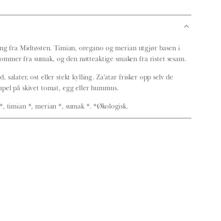
ding fra Midtøsten. Timian, oregano og merian utgjør basen i
ommer fra sumak, og den nøtteaktige smaken fra ristet sesam.
salater, ost eller stekt kylling. Za’atar frisker opp selv de
mpel på skivet tomat, egg eller hummus.
*, timian *, merian *, sumak *. *Økologisk.