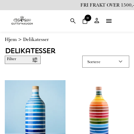
i
FRI FRAKT OVER 1500,-
l
i
0
n
n
h
Hjem
>
Delikatesser
o
l
Delikatesser
d
Filter