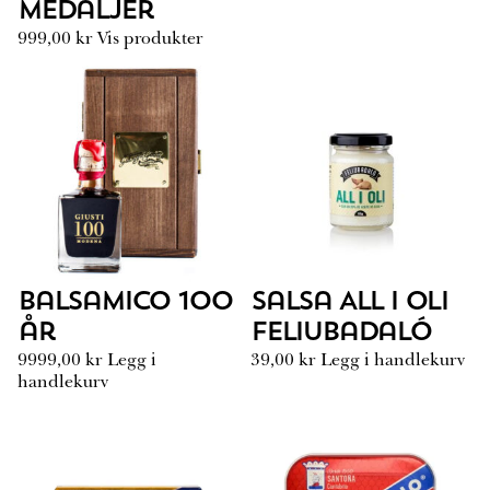
medaljer
t
i
999,00
kr
Vis produkter
l
3
1
9
9
,
0
0
k
r
Balsamico 100
Salsa All i Oli
år
Feliubadaló
9999,00
kr
Legg i
39,00
kr
Legg i handlekurv
handlekurv