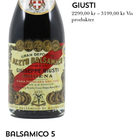
Giusti
P
2299,00
kr
–
3199,00
kr
Vis
r
produkter
i
s
o
m
r
å
d
e
:
2
2
9
9
,
0
0
k
Balsamico 5
r