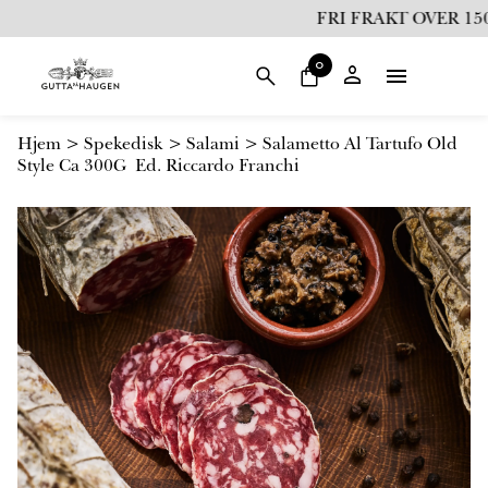
i
FRI FRAKT OVER 1500,
l
i
0
n
n
h
Hjem
>
Spekedisk
>
Salami
>
Salametto Al Tartufo Old
o
Style Ca 300G Ed. Riccardo Franchi
l
d