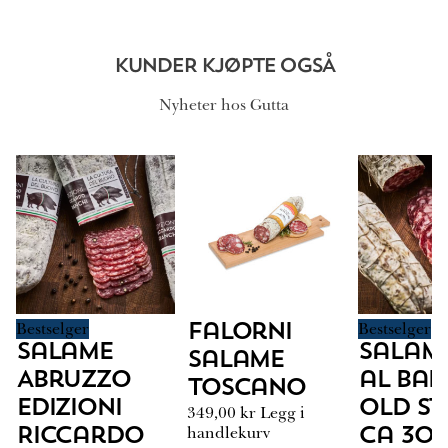
KUNDER KJØPTE OGSÅ
Nyheter hos Gutta
Bestselger
Bestselger
Falorni
Salame
Salam
Salame
Abruzzo
al Ba
Toscano
Edizioni
Old St
349,00
kr
Legg i
handlekurv
Riccardo
ca 30