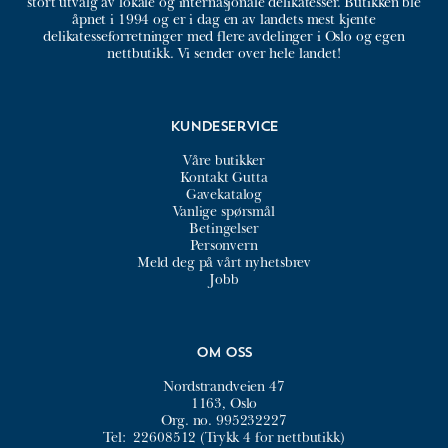
stort utvalg av lokale og internasjonale delikatesser. Butikken ble
åpnet i 1994 og er i dag en av landets mest kjente
delikatesseforretninger med flere avdelinger i Oslo og egen
nettbutikk. Vi sender over hele landet!
Kundeservice
Våre butikker
Kontakt Gutta
Gavekatalog
Vanlige spørsmål
Betingelser
Personvern
Meld deg på vårt nyhetsbrev
Jobb
Om oss
Nordstrandveien 47
1163, Oslo
Org. no. 995232227
Tel:
22608512 (Trykk 4 for nettbutikk)