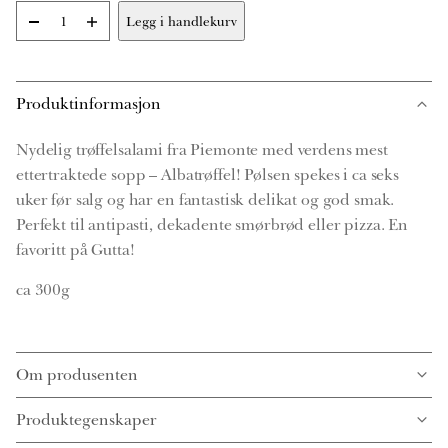
-
+
Legg i handlekurv
Salametto
al
Tartufo
Old
Produktinformasjon
Style
ca
300g
Nydelig trøffelsalami fra Piemonte med verdens mest
Ed.
ettertraktede sopp – Albatrøffel!
Pølsen spekes i ca seks
Riccardo
uker før salg og har en fantastisk delikat og god smak.
Franchi
Perfekt til antipasti, dekadente smørbrød eller pizza. En
antall
favoritt på Gutta!
ca 300g
Om produsenten
Produktegenskaper