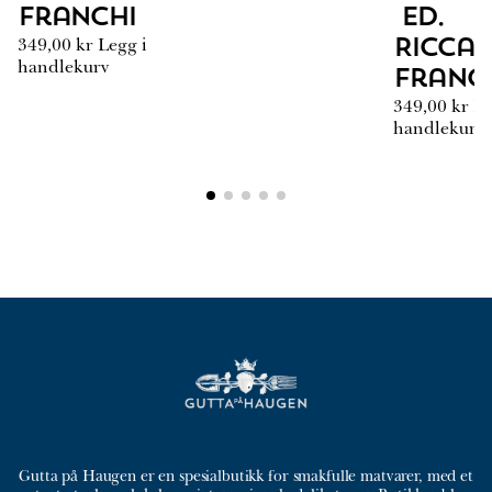
Franchi
Ed.
349,00
kr
Legg i
Ricca
handlekurv
Franc
349,00
kr
Le
handlekurv
Gutta på Haugen er en spesialbutikk for smakfulle matvarer, med et