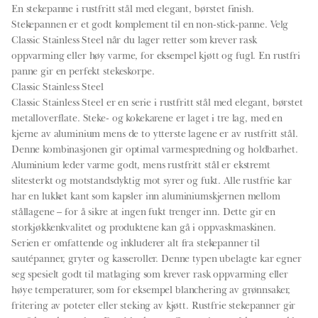
antall
En stekepanne i rustfritt stål med elegant, børstet finish.
Stekepannen er et godt komplement til en non-stick-panne. Velg
Classic Stainless Steel når du lager retter som krever rask
oppvarming eller høy varme, for eksempel kjøtt og fugl. En rustfri
panne gir en perfekt stekeskorpe.
Classic Stainless Steel
Classic Stainless Steel er en serie i rustfritt stål med elegant, børstet
metalloverflate. Steke- og kokekarene er laget i tre lag, med en
kjerne av aluminium mens de to ytterste lagene er av rustfritt stål.
Denne kombinasjonen gir optimal varmespredning og holdbarhet.
Aluminium leder varme godt, mens rustfritt stål er ekstremt
slitesterkt og motstandsdyktig mot syrer og fukt. Alle rustfrie kar
har en lukket kant som kapsler inn aluminiumskjernen mellom
stållagene – for å sikre at ingen fukt trenger inn. Dette gir en
storkjøkkenkvalitet og produktene kan gå i oppvaskmaskinen.
Serien er omfattende og inkluderer alt fra stekepanner til
sautépanner, gryter og kasseroller. Denne typen ubelagte kar egner
seg spesielt godt til matlaging som krever rask oppvarming eller
høye temperaturer, som for eksempel blanchering av grønnsaker,
fritering av poteter eller steking av kjøtt. Rustfrie stekepanner gir