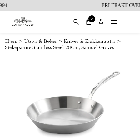
i
94
FRI FRAKT OVER 
l
i
0
n
n
h
Hjem
>
Utstyr & Bøker
>
Kniver & Kjøkkenutstyr
>
o
Stekepanne Stainless Steel 28Cm, Samuel Groves
l
d