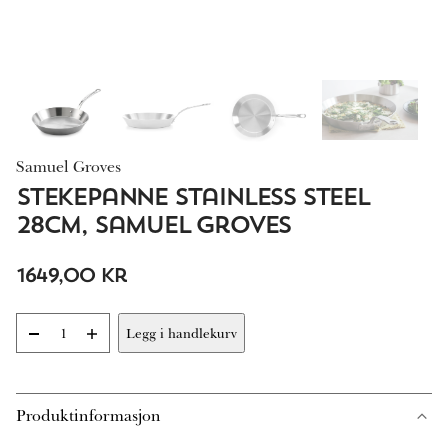
Samuel Groves
Stekepanne Stainless Steel
28cm, Samuel Groves
1649,00
kr
-
+
Legg i handlekurv
Stekepanne
Stainless
Steel
28cm,
Produktinformasjon
Samuel
Groves