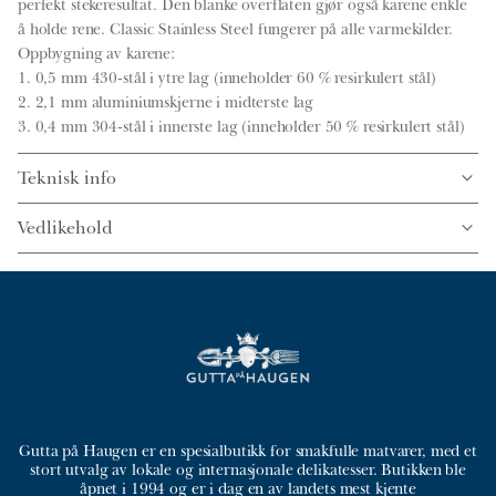
perfekt stekeresultat. Den blanke overflaten gjør også karene enkle
å holde rene. Classic Stainless Steel fungerer på alle varmekilder.
Oppbygning av karene:
1. 0,5 mm 430-stål i ytre lag (inneholder 60 % resirkulert stål)
2. 2,1 mm aluminiumskjerne i midterste lag
3. 0,4 mm 304-stål i innerste lag (inneholder 50 % resirkulert stål)
Teknisk info
Vedlikehold
Gutta på Haugen er en spesialbutikk for smakfulle matvarer, med et
stort utvalg av lokale og internasjonale delikatesser. Butikken ble
åpnet i 1994 og er i dag en av landets mest kjente