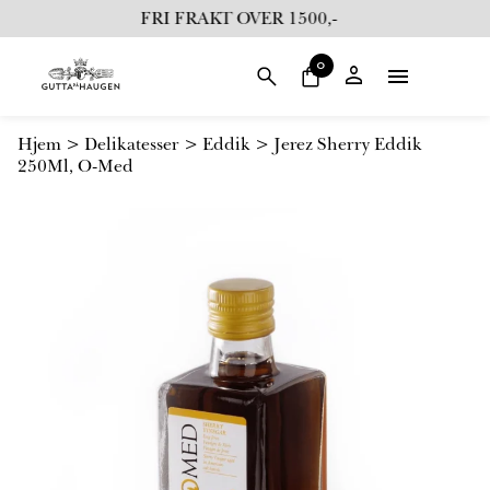
i
FRI FRAKT OVER 1500,-
l
i
0
n
n
h
Hjem
>
Delikatesser
>
Eddik
>
Jerez Sherry Eddik
o
250Ml, O-Med
l
d