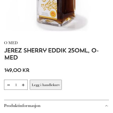
O MED
Jerez Sherry Eddik 250ml, O-
Med
149,00
kr
-
+
Legg i handlekurv
Jerez
Sherry
Eddik
250ml,
Produktinformasjon
O-
Med