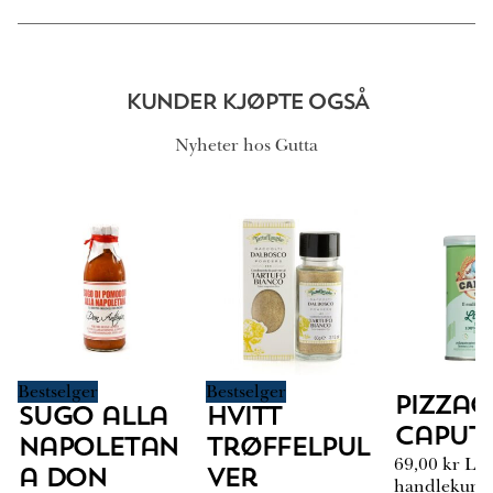
KUNDER KJØPTE OGSÅ
Nyheter hos Gutta
Bestselger
Bestselger
Pizzag
Sugo alla
Hvitt
Caput
Napoletan
Trøffelpul
69,00
kr
Leg
a Don
ver
handlekurv