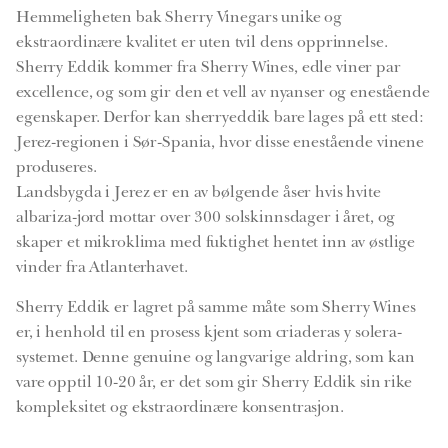
antall
Hemmeligheten bak Sherry Vinegars unike og
ekstraordinære kvalitet er uten tvil dens opprinnelse.
Sherry Eddik kommer fra Sherry Wines, edle viner par
excellence, og som gir den et vell av nyanser og enestående
egenskaper. Derfor kan sherryeddik bare lages på ett sted:
Jerez-regionen i Sør-Spania, hvor disse enestående vinene
produseres.
Landsbygda i Jerez er en av bølgende åser hvis hvite
albariza-jord mottar over 300 solskinnsdager i året, og
skaper et mikroklima med fuktighet hentet inn av østlige
vinder fra Atlanterhavet.
Sherry Eddik er lagret på samme måte som Sherry Wines
er, i henhold til en prosess kjent som criaderas y solera-
systemet. Denne genuine og langvarige aldring, som kan
vare opptil 10-20 år, er det som gir Sherry Eddik sin rike
kompleksitet og ekstraordinære konsentrasjon.