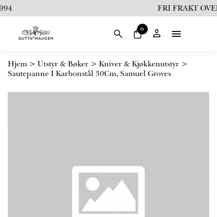
i
94
FRI FRAKT OVER 
l
i
0
n
n
h
Hjem
>
Utstyr & Bøker
>
Kniver & Kjøkkenutstyr
>
o
Sautepanne I Karbonstål 30Cm, Samuel Groves
l
d