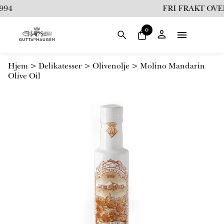
i
94
FRI FRAKT OVER 
l
i
0
n
n
h
Hjem
>
Delikatesser
>
Olivenolje
>
Molino Mandarin
o
Olive Oil
l
d