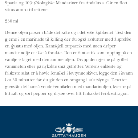
Spania og 10% Økologiske Mandariner fra Andalusia. Gir en flott
sitrus aroma til rettene.
250 ml
Denne oljen passer i både det salte og i det søte kjøkkenet. Test den
gjerne i en marinade til kylling der du også avslutter med å sprekke
en sjysaus med oljen. Kamskjell carpaccio med noen dråper
mandarinolje er ikke å forakte. Den er fantastisk som topping på en
vanilje is laget med den samme oljen. Drypp den gjerne på grillet
vannmelon eller på nykokte små gulrøtter. Verdens enkleste og
friskeste salat er å høvle fennikel i løvtynne skiver, legge den i isvann
i ca 30 minutter før du gir den en omgang i salatslynga. Deretter
gjenstår det bare å vende fennikelen med mandarinoljen, kverne på
litt salt og sort pepper og drysse over litt finhakket fersk estragon.