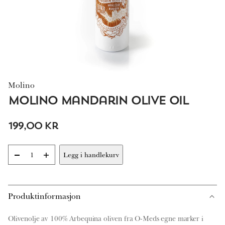
Molino
Molino Mandarin Olive Oil
199,00
kr
-
+
Legg i handlekurv
Molino
Mandarin
Olive
Oil
Produktinformasjon
antall
Olivenolje av 100% Arbequina oliven fra O-Meds egne marker i