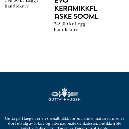
EVO
199,00
kr
Legg i
handlekurv
Keramikkfl
aske 500ml
749,00
kr
Legg i
handlekurv
Gutta på Haugen er en spesialbutikk for smakfulle matvarer, med et
stort utvalg av lokale og internasjonale delikatesser. Butikken ble
åpnet i 1994 og er i dag en av landets mest kjente