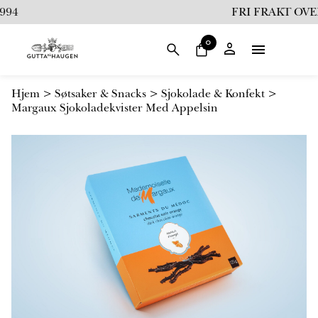
i
94
FRI FRAKT OVER 
l
i
0
n
n
h
Hjem
>
Søtsaker & Snacks
>
Sjokolade & Konfekt
>
o
Margaux Sjokoladekvister Med Appelsin
l
d