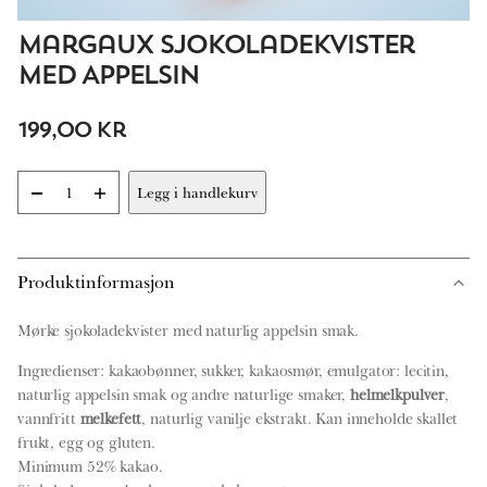
Margaux Sjokoladekvister
med Appelsin
199,00
kr
-
+
Legg i handlekurv
Margaux
Sjokoladekvister
med
Appelsin
Produktinformasjon
antall
Mørke sjokoladekvister med naturlig appelsin smak.
Ingredienser: kakaobønner, sukker, kakaosmør, emulgator: lecitin,
naturlig appelsin smak og andre naturlige smaker,
helmelkpulver
,
vannfritt
melkefett
, naturlig vanilje ekstrakt. Kan inneholde skallet
frukt, egg og gluten.
Minimum 52% kakao.