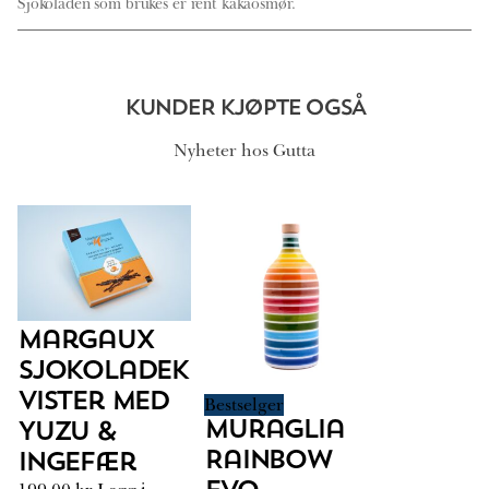
Sjokoladen som brukes er rent kakaosmør.
KUNDER KJØPTE OGSÅ
Nyheter hos Gutta
Margaux
Sjokoladek
vister med
Bestselger
Muraglia
Yuzu &
Rainbow
Ingefær