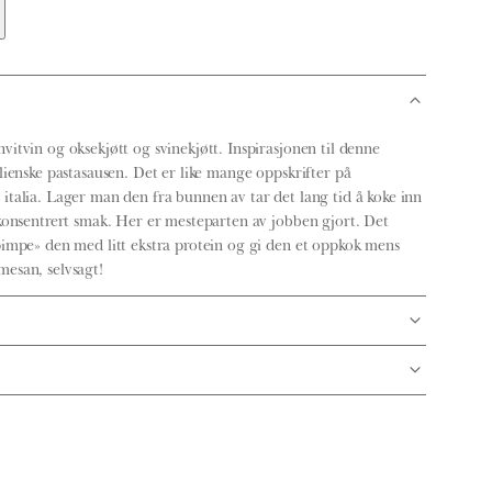
vitvin og oksekjøtt og svinekjøtt. Inspirasjonen til denne
lienske pastasausen. Det er like mange oppskrifter på
italia. Lager man den fra bunnen av tar det lang tid å koke inn
 konsentrert smak. Her er mesteparten av jobben gjort. Det
pimpe» den med litt ekstra protein og gi den et oppkok mens
mesan, selvsagt!