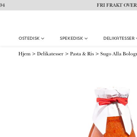
i
FRI FRAKT OVER 15
l
i
n
n
h
Ostedisk
Spekedisk
Delikatesser
o
l
d
Hjem
>
Delikatesser
>
Pasta & Ris
>
Sugo Alla Bolog