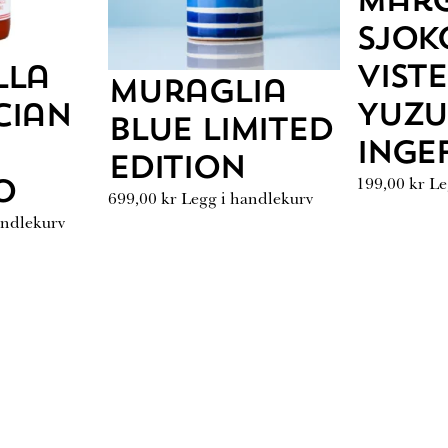
Mar
Sjok
vist
lla
Muraglia
Yuzu
cian
Blue Limited
Inge
Edition
199,00
kr
Le
o
699,00
kr
Legg i handlekurv
andlekurv