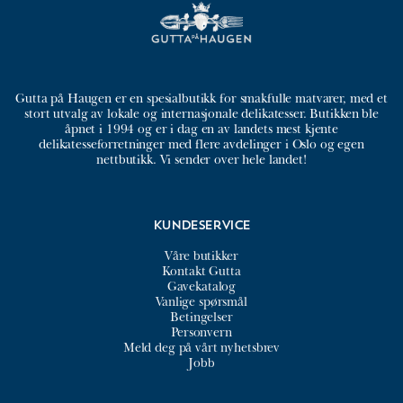
i
e
s
r
v
:
a
2
r
9
:
9
Gutta på Haugen er en spesialbutikk for smakfulle matvarer, med et
stort utvalg av lokale og internasjonale delikatesser. Butikken ble
3
,
åpnet i 1994 og er i dag en av landets mest kjente
4
0
delikatesseforretninger med flere avdelinger i Oslo og egen
9
0
nettbutikk. Vi sender over hele landet!
,
0
k
0
r
.
Kundeservice
k
Våre butikker
r
Kontakt Gutta
.
Gavekatalog
Vanlige spørsmål
Betingelser
Personvern
Meld deg på vårt nyhetsbrev
Jobb