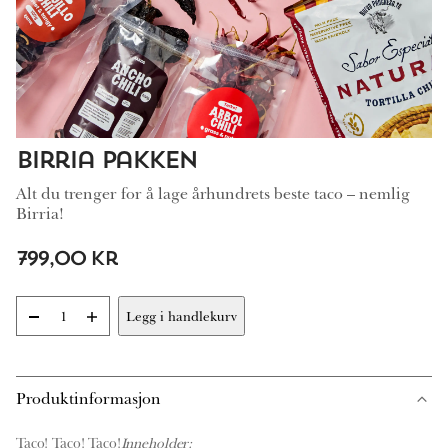
Birria Pakken
Alt du trenger for å lage århundrets beste taco – nemlig
Birria!
799,00
kr
-
+
Legg i handlekurv
Birria
Pakken
antall
Produktinformasjon
Taco! Taco! Taco!
Inneholder: