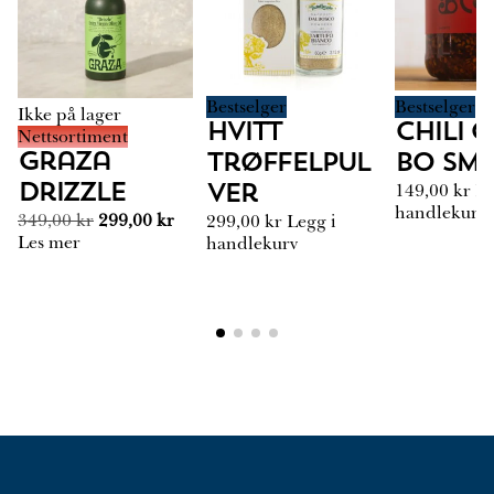
Bestselger
Bestselger
Ikke på lager
Hvitt
Chili C
Nettsortiment
Graza
Trøffelpul
Bo Sm
149,00
kr
Le
Drizzle
ver
handlekurv
O
N
349,00
kr
299,00
kr
299,00
kr
Legg i
p
å
Les mer
handlekurv
p
v
r
æ
i
r
n
e
n
n
e
d
l
e
i
p
g
r
p
i
r
s