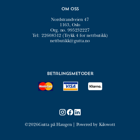
Om oss
Nordstrandveien 47
1163, Oslo
Org. no. 995232227
Tel:
22608512 (Trykk 4 for nettbutikk)
nettbutikk@gutta.no
Betalingsmetoder
©2026
Gutta på Haugen |
Powered by Kilowott