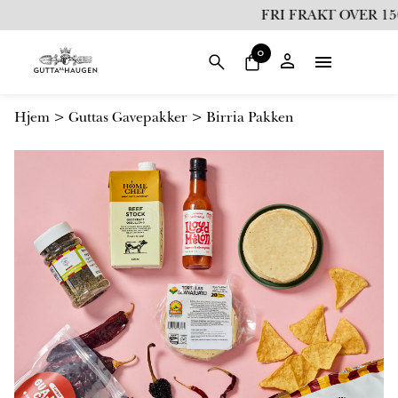
i
FRI FRAKT OVER 1500
l
i
0
n
n
h
Hjem
>
Guttas Gavepakker
>
Birria Pakken
o
l
d